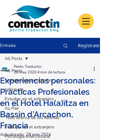
Entrada
Regístrate
All Posts
Perito Traductor
All Posts
28 may 2020
4 min de lectura
Experiencias personales:
Experiencias personales
Infórmate
Prácticas Profesionales
Estudiar en el extranjero
en el Hotel Ha(a)ïtza en
Au Pair
Bassin d’Arcachon,
Todo acerca de los idiomas
Francia
Trabajar en el extranjero
Actualizado:
28 ene 2024
Psicología Intercultural