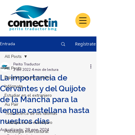
Entrada
Regístrate
All Posts
Perito Traductor
All Posts
2 dic 2022
4 min de lectura
La importancia de
Experiencias personales
Infórmate
Cervantes y del Quijote
Estudiar en el extranjero
de la Mancha para la
Au Pair
lengua castellana hasta
Todo acerca de los idiomas
nuestros días
Trabajar en el extranjero
Actualizado:
28 ene 2024
Psicología Intercultural