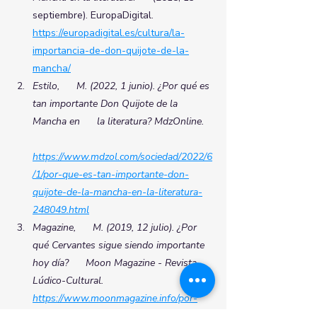
septiembre). EuropaDigital.     
https://europadigital.es/cultura/la-
importancia-de-don-quijote-de-la-
mancha/
Estilo,      M. (2022, 1 junio). ¿Por qué es 
tan importante Don Quijote de la 
Mancha en      la literatura? MdzOnline.   
https://www.mdzol.com/sociedad/2022/6
/1/por-que-es-tan-importante-don-
quijote-de-la-mancha-en-la-literatura-
248049.html
Magazine,      M. (2019, 12 julio). ¿Por 
qué Cervantes sigue siendo importante 
hoy día?      Moon Magazine - Revista 
Lúdico-Cultural. 
https://www.moonmagazine.info/por-
que-cervantes-sigue-siendo-importante-