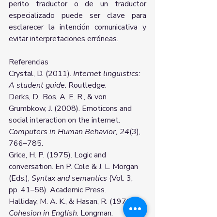
perito traductor o de un traductor 
especializado puede ser clave para 
esclarecer la intención comunicativa y 
evitar interpretaciones erróneas.
Referencias
Crystal, D. (2011). 
Internet linguistics: 
A student guide
. Routledge.
Derks, D., Bos, A. E. R., & von 
Grumbkow, J. (2008). Emoticons and 
social interaction on the internet. 
Computers in Human Behavior, 24
(3), 
766–785.
Grice, H. P. (1975). Logic and 
conversation. En P. Cole & J. L. Morgan 
(Eds.), 
Syntax and semantics
 (Vol. 3, 
pp. 41–58). Academic Press.
Halliday, M. A. K., & Hasan, R. (1976). 
Cohesion in English
. Longman.