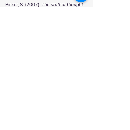
Pinker, S. (2007). 
The stuff of thought: 
Language as a window into human 
nature
. Viking.
Shannon, C. E., & Weaver, W. (1949). 
The mathematical theory of 
communication
. University of Illinois 
Press.
Entradas recientes
Ver todo