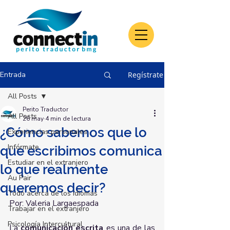
Entrada
Regístrate
All Posts
Perito Traductor
All Posts
26 may
4 min de lectura
¿Cómo sabemos que lo
Experiencias personales
Infórmate
que escribimos comunica
Estudiar en el extranjero
lo que realmente
Au Pair
queremos decir?
Todo acerca de los idiomas
Por: Valeria Largaespada
Trabajar en el extranjero
Psicología Intercultural
La 
comunicación escrita
 es una de las 