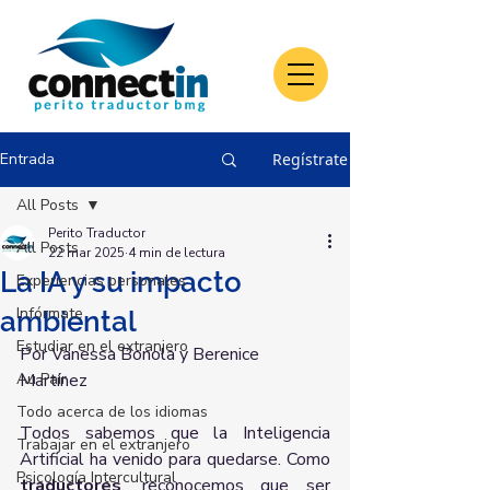
Entrada
Regístrate
All Posts
Perito Traductor
All Posts
22 mar 2025
4 min de lectura
La IA y su impacto
Experiencias personales
Infórmate
ambiental
Estudiar en el extranjero
Por Vanessa Bonola y Berenice 
Au Pair
Martínez
Todo acerca de los idiomas
Todos sabemos que la Inteligencia 
Trabajar en el extranjero
Artificial ha venido para quedarse. Como 
Psicología Intercultural
traductores
, reconocemos que ser 