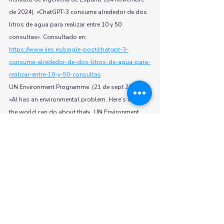
de 2024). «ChatGPT-3 consume alrededor de dos 
litros de agua para realizar entre 10 y 50 
consultas». Consultado en: 
https://www.iies.es/single-post/chatgpt-3-
consume-alrededor-de-dos-litros-de-agua-para-
realizar-entre-10-y-50-consultas
UN Environment Programme. (21 de sept 2024). 
«AI has an environmental problem. Here’s what 
the world can do about that». UN Environment 
Programme, Consultado en: 
https://www.unep.org/news-and-stories/story/ai-
has-environmental-problem-heres-what-world-
can-do-about
Zewe, Adam. (17 de enero de 2025). «Explained: 
Generative AI’s environmental impact». MIT News. 
Consultado en 
: 
https://news.mit.edu/2025/explained-generative-ai-