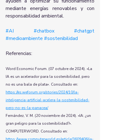
ayuden a optimizar su funcionamiento 
mediante energías renovables y con 
responsabilidad ambiental.
#AI
#chatbox
#chatgpt
#medioambiente
#sostenibilidad
Referencias:
Word Economic Forum. (07 octubre de 2024). «La 
IA es un acelerador para la sostenibilidad, pero 
no es una bala de plata». Consultado en: 
https://es.weforum.org/stories/2024/10/la-
inteligencia-artificial-acelera-la-sostenibilidad-
pero-no-es-la-panacea/
Fernández, V. M. (20 noviembre de 2024). «IA: ¿un 
gran peligro para la sostenibilidad?». 
COMPUTERWORD. Consultado en: 
https://www.computerworld.es/article/3609406/ia-