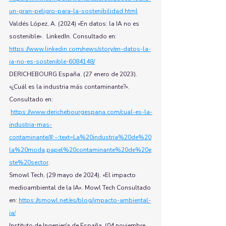
un-gran-peligro-para-la-sostenibilidad.html
Valdés López, A. (2024) «En datos: la IA no es 
sostenible».  LinkedIn. Consultado en: 
https://www.linkedin.com/news/story/en-datos-la-
ia-no-es-sostenible-6084148/
DERICHEBOURG España. (27 enero de 2023). 
«¿Cuál es la industria más contaminante?». 
Consultado en: 
https://www.derichebourgespana.com/cual-es-la-
industria-mas-
contaminante/#:~:text=La%20industria%20de%20
la%20moda,papel%20contaminante%20de%20e
ste%20sector
.
Smowl Tech. (29 mayo de 2024). «El impacto 
medioambiental de la IA»
. 
Mowl Tech Consultado 
en: 
https://smowl.net/es/blog/impacto-ambiental-
ia/
Instituto de Ingeniería de España. (04 noviembre 