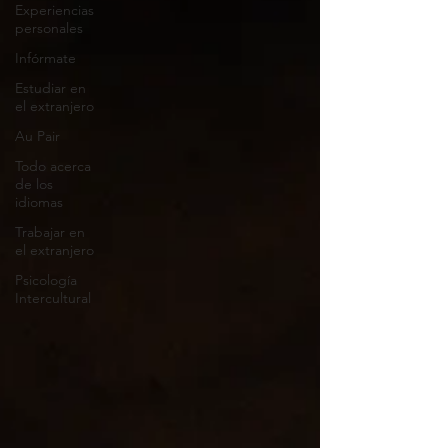
Experiencias
personales
Infórmate
Estudiar en
el extranjero
Au Pair
Todo acerca
de los
idiomas
Trabajar en
el extranjero
Psicología
Intercultural